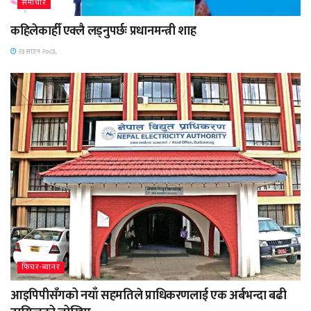
समाचार
कहिलेकाहीँ एक्लै लड्नुपर्छः प्रधानमन्त्री शाह
२३ साउन २०८३,
फिचर-ब्यानर
आइपिपीसँगको नयाँ सहमतिले प्राधिकरणलाई एक अर्बभन्दा बढी