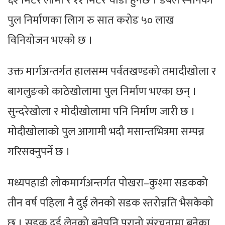
६२ मिटर लामो र ११ मिटर चौडा हुनेछ । डबल स्पानको
पुल निर्माणका लािग रु सात करोड ५० लाख
विनियोजन भएको छ ।
उक्त मार्गअन्तर्गत हालसम्म पर्वतखण्डको तमादीखोला र
बागलुङको काठेखोलामा पुल निर्माण भएका छन् ।
सुन्दरेखोला र मोदीखोलामा पनि निर्माण जारी छ ।
मोदीखोलाको पुल आगामी भदौ मसान्तभित्रमा सम्पन्न
गरिसक्नुपर्ने छ ।
मध्यपहाडी लोकमार्गअन्तर्गत पोखरा–कुश्मा सडकको
तीन वर्ष पहिला नै दुई लेनको सडक स्तरोन्नति भैसकेको
छ । सडक दुई लेनको बनेपनि पुरानो संरचनामा बनेका