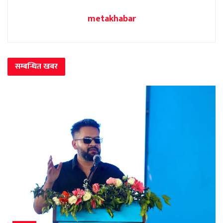
metakhabar
सम्बन्धित
खबर