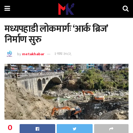
मध्यपहाडी लोकमार्गः ‘आर्क ब्रिज’
निर्माण सुरु
by
metakhabar
२ माघ २०८२,
0