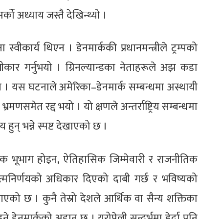
को अध्याय जस्तै देखिन्थ्यो ।
स्वीकार्य थिएन । डेनमार्ककी प्रधानमन्त्रीले ट्रम्पको
स्वीकार गर्नुभयो । ग्रिनल्यान्डका नेताहरूले अझ कडा
ोइन । यस घटनाले अमेरिका–डेनमार्क सम्बन्धमा अस्थायी
णसमेत रद्द भयो । यो क्षणले अन्तर्राष्ट्रिय सम्बन्धमा
ुन् भन्ने स्पष्ट देखाएको छ ।
नीतिक भूभाग होइन, ऐतिहासिक जिम्मेवारी र राजनीतिक
 आत्मनिर्णयको अधिकार दिएको दाबी गर्छ र भविष्यको
ै आएको छ । कुनै तेस्रो देशले आर्थिक वा सैन्य शक्तिका
हुने डेनमार्कको अडान छ । युरोपेली सन्दर्भमा हेर्दा पनि