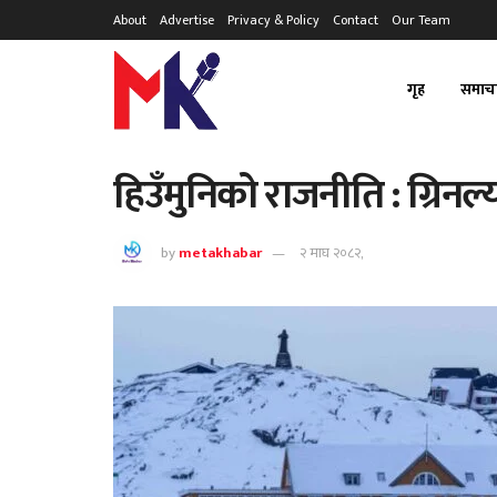
About
Advertise
Privacy & Policy
Contact
Our Team
गृह
समाच
हिउँमुनिको राजनीति : ग्रिनल्
by
metakhabar
२ माघ २०८२,