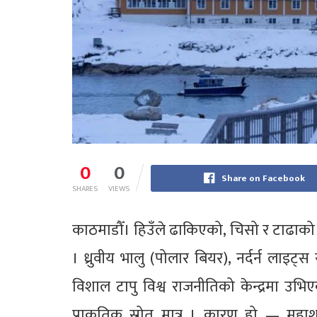
0
0
Share on Facebook
SHARES
VIEWS
काठमाडौँ। हिउँले ढाकिएको, चिसो र टाढाको भू
। ध्रुवीय भालु (पोलार बियर), नर्दर्न लाइट
विशाल टापु विश्व राजनीतिको केन्द्रमा उ
प्राकृतिक स्रोत मात्र । कारण हो — महाशक्त