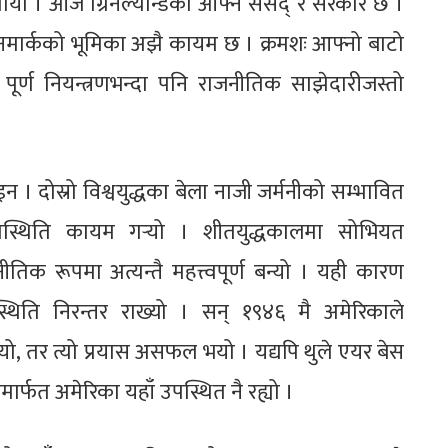
ो । आज ग्रिनल्यान्डको आफ्नै संसद् र सरकार छ ।
यमा डेनमार्कको भूमिका अझै कायम छ । क्रमशः आफ्नो बाटो
 पूर्ण नियन्त्रणभन्दा पनि राजनीतिक साझेदारीजस्तो
इन । दोस्रो विश्वयुद्धका बेला नाजी जर्मनीको सम्भावित
उपस्थिति कायम गर्‍यो । शीतयुद्धकालमा सोभियत
णनीतिक रूपमा अत्यन्तै महत्त्वपूर्ण बन्यो । यही कारण
पस्थिति निरन्तर राख्यो । सन् १९४६ मै अमेरिकाले
ो थियो, तर त्यो प्रयास असफल भयो । यद्यपि थुले एयर बेस
ार्फत अमेरिका यहाँ उपस्थित नै रह्यो ।