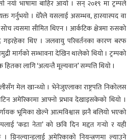
 चासो नयाँ भाषामा बाहिर आयो । सन् २०१९ मा ट्रम्पले
व्यक्त गर्नुभयो । धेरैले यसलाई असम्भव, हास्यास्पद वा
को सोच त्यसमा सीमित थिएन । आर्कटिक क्षेत्रमा रुसको
्दै गइरहेका थिए । जलवायु परिवर्तनका कारण बरफ
समुद्री मार्गको सम्भावना देखिन थालेको थियो । ट्रम्पको
क हितका लागि ‘अत्यन्तै मूल्यवान’ सम्पत्ति थियो ।
ैलीसँग मेल खान्थ्यो । भेनेजुएलाका राष्ट्रपति निकोलस
ल्याटिन अमेरिकामा आफ्नो प्रभाव देखाइसकेको थियो ।
निर्णायक भूमिका खेल्ने आत्मविश्वास झनै बलियो भएको
रम्पलाई ‘कडा नेता’ को छवि दिन मद्दत गर्‍यो र यही
। ग्रिनल्यान्डलाई अमेरिकाको नियन्त्रणमा ल्याउने