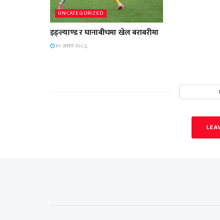
UNCATEGORIZED
इङ्ल्याण्ड र घानाबीचमा खेल बराबरीमा
१० असार २०८३,
LEA