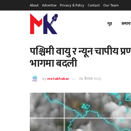
About
Advertise
Privacy & Policy
Contact
Our Team
गृह
समाच
पश्चिमी वायु र न्यून चापीय 
भागमा बदली
by
metakhabar
१७ बैशाख २०८३,