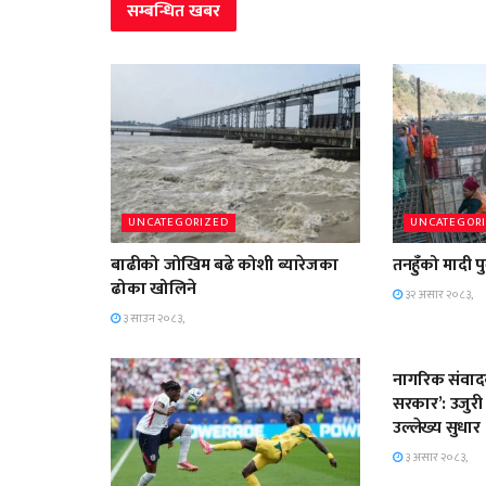
सम्बन्धित
खबर
UNCATEGORIZED
UNCATEGOR
बाढीको जोखिम बढे कोशी ब्यारेजका
तनहुँको मादी
ढोका खोलिने
३२ असार २०८३,
३ साउन २०८३,
UNCATEGOR
नागरिक संवादक
सरकार’: उजुरी 
उल्लेख्य सुधार
३ असार २०८३,