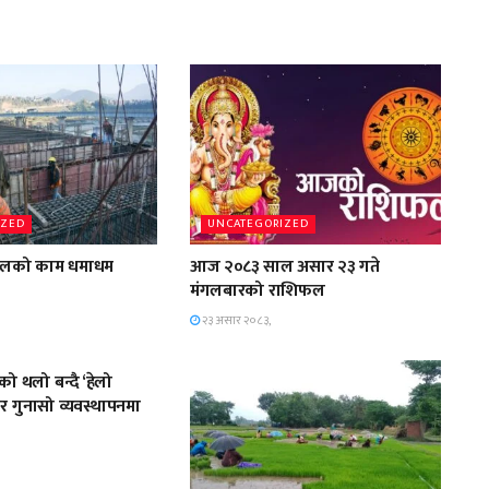
IZED
UNCATEGORIZED
 पुलको काम धमाधम
आज २०८३ साल असार २३ गते
मंगलबारको राशिफल
२३ असार २०८३,
IZED
ो थलो बन्दै ‘हेलो
र गुनासो व्यवस्थापनमा