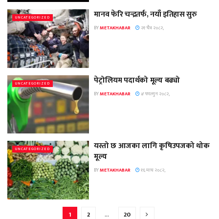
मानव फेरि चन्द्रतर्फ, नयाँ इतिहास सुरु
UNCATEGORIZED
BY
METAKHABAR
२१ चैत्र २०८२,
पेट्रोलियम पदार्थको मूल्य बढ्यो
UNCATEGORIZED
BY
METAKHABAR
४ फाल्गुन २०८२,
यस्तो छ आजका लागि कृषिउपजको थोक
UNCATEGORIZED
मूल्य
BY
METAKHABAR
१६ माघ २०८२,
1
2
…
20