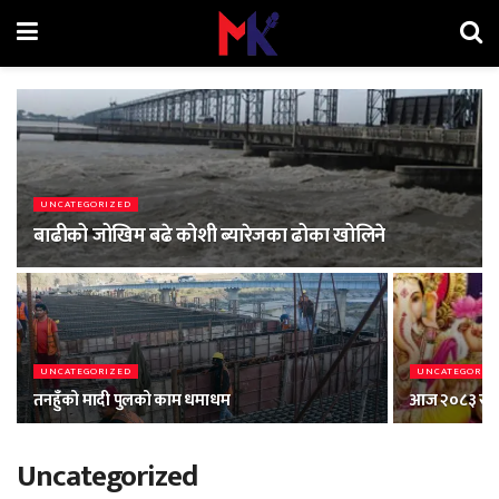
UNCATEGORIZED
बाढीको जोखिम बढे कोशी ब्यारेजका ढोका खोलिने
UNCATEGORIZED
UNCATEGORIZ
तनहुँको मादी पुलको काम धमाधम
आज २०८३ साल
Uncategorized