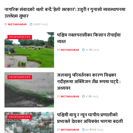
नागरिक संवादको थलो बन्दै ‘हेलो सरकार’: उजुरी र गुनासो व्यवस्थापनमा
UNCATEGORIZED
उल्लेख्य सुधार
BY
METAKHABAR
३ असार २०८३,
पश्चिम नवलपरासीका किसान रोपाइँमा
UNCATEGORIZED
व्यस्त
BY
METAKHABAR
२८ जेष्ठ २०८३,
जलवायु परिवर्तनका कारण विश्वका
UNCATEGORIZED
नदीहरूमा अक्सिजन तीव्र रूपमा घट्दै :
अध्ययन
BY
METAKHABAR
४ जेष्ठ २०८३,
पश्चिमी वायु र न्यून चापीय प्रणालीको
UNCATEGORIZED
प्रभावले देशका अधिकांश भागमा बदली
BY
METAKHABAR
१७ बैशाख २०८३,