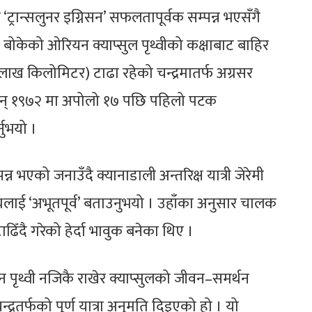
रान्सलुनर इग्निसन’ सफलतापूर्वक सम्पन्न भएसँगै
ी बोकेको ओरियन क्याप्सुल पृथ्वीको कक्षाबाट बाहिर
ाख किलोमिटर) टाढा रहेको चन्द्रमातर्फ अग्रसर
सन् १९७२ मा अपोलो १७ पछि पहिलो पटक
नुभयो ।
्न भएको जनाउँदै क्यानाडाली अन्तरिक्ष यात्री जेरेमी
दृश्यलाई ‘अभूतपूर्व’ बताउनुभयो । उहाँका अनुसार चालक
िँदै गरेको हेर्दा भावुक बनेका थिए ।
 दिन पृथ्वी नजिकै राखेर क्याप्सुलको जीवन–समर्थन
्द्रतर्फको पूर्ण यात्रा अनुमति दिइएको हो । यो