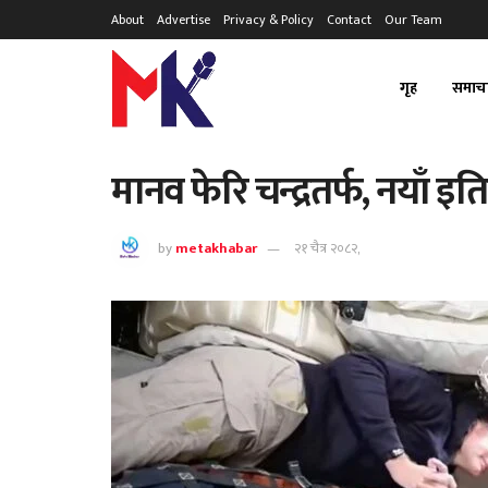
About
Advertise
Privacy & Policy
Contact
Our Team
गृह
समाच
मानव फेरि चन्द्रतर्फ, नयाँ इत
by
metakhabar
२१ चैत्र २०८२,