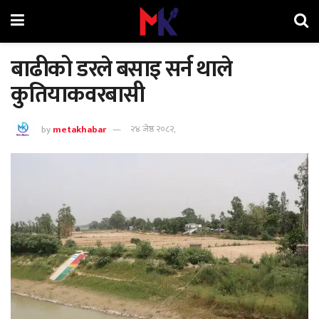
बाढीको डरले बसाइ सर्न थाले
कुतियाकवरबासी
by
metakhabar
२४ जेष्ठ २०८२,