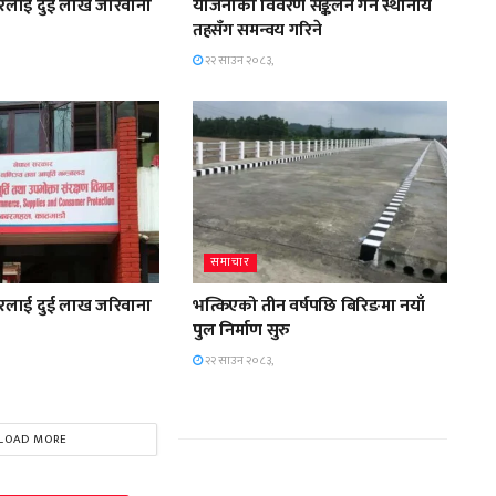
स्टोरलाई दुई लाख जरिवाना
योजनाको विवरण सङ्कलन गर्न स्थानीय
तहसँग समन्वय गरिने
२२ साउन २०८३,
समाचार
स्टोरलाई दुई लाख जरिवाना
भत्किएको तीन वर्षपछि बिरिङमा नयाँ
पुल निर्माण सुरु
२२ साउन २०८३,
LOAD MORE