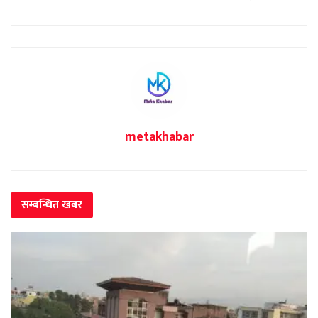
metakhabar
सम्बन्धित
खबर