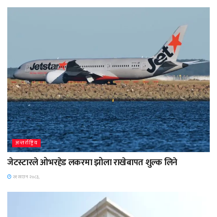
अन्तर्राष्ट्रिय
जेटस्टारले ओभरहेड लकरमा झोला राखेबापत शुल्क लिने
२१ साउन २०८३,