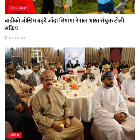
फिचर-ब्यानर
बाढीको जोखिम बढ्दै जाँदा सिमामा नेपाल-भारत संयुक्त टोली
सक्रिय
२१ साउन २०८३,
आर्थिक