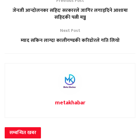
Previous Post
जेनजी आन्दोलनका सहिदः सरकारले जागिर लगाइदिने आशामा
सहिदकी पत्नी मञ्जु
Next Post
म्याद सकिन लाग्दा कालीगण्डकी करिडोरले गति लियो
metakhabar
सम्बन्धित
खबर