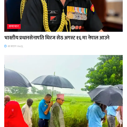
समाचार
भारतीय प्रधानसेनापति धिरज सेठ अगस्ट १६ मा नेपाल आउने
२१ साउन २०८३,