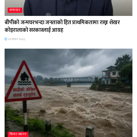
समाचार
बीपीको जन्मघरभन्दा जनताको हित प्राथमिकतामा राख्न शेखर
कोइरालाको सरकारलाई आग्रह
२२ साउन २०८३,
फिचर-ब्यानर