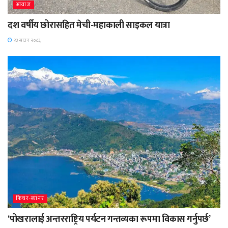
आवाज
दश वर्षीय छोरासहित मेची-महाकाली साइकल यात्रा
२३ साउन २०८३,
फिचर-ब्यानर
‘पोखरालाई अन्तरराष्ट्रिय पर्यटन गन्तव्यका रूपमा विकास गर्नुपर्छ’