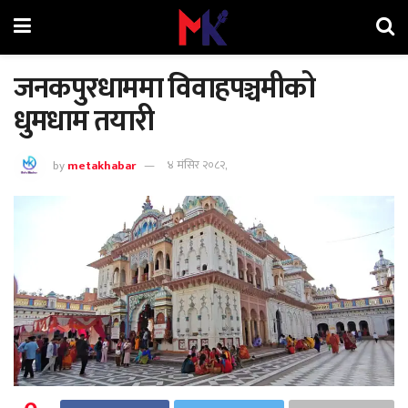
जनकपुरधाममा विवाहपञ्चमीको
धुमधाम तयारी
by
metakhabar
४ मंसिर २०८२,