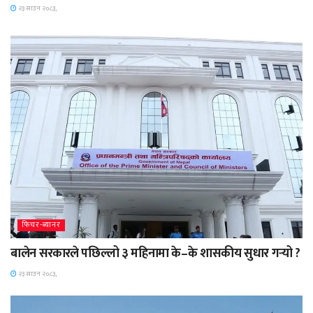
२३ साउन २०८३,
फिचर-ब्यानर
बालेन सरकारले पछिल्लो ३ महिनामा के–के शासकीय सुधार गर्‍यो ?
२३ साउन २०८३,