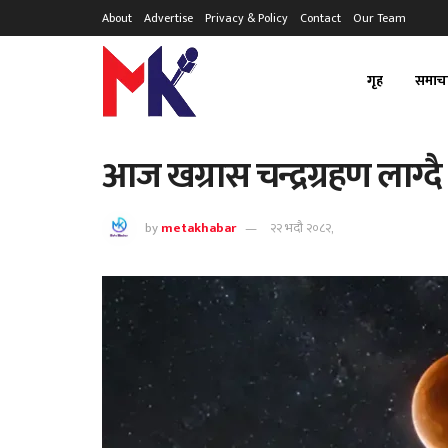
About
Advertise
Privacy & Policy
Contact
Our Team
गृह
समाच
आज खग्रास चन्द्रग्रहण लाग्दै
by
metakhabar
२२ भदौ २०८२,