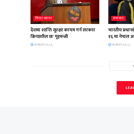
फिचर-ब्यानर
समाचार
देशमा शान्ति सुरक्षा कायम गर्न सरकार
भारतीय प्रधान
क्रियाशील छः गृहमन्त्री
१६ मा नेपाल 
२१ साउन २०८३,
२१ साउन २०८३,
LEA