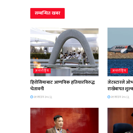
सम्बन्धित
खबर
अन्तर्राष्ट्रिय
अन्तर्राष्ट्रिय
हिरोसिमाबाट आणविक हतियारविरुद्ध
जेटस्टारले ओ
चेतावनी
राखेबापत शुल्
२१ साउन २०८३,
२१ साउन २०८३,