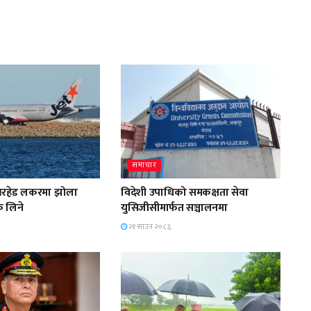
समाचार
भरहेड लकरमा झोला
विदेशी उपाधिको समकक्षता सेवा
क लिने
युसिजीसीमार्फत सञ्चालनमा
२१ साउन २०८३,