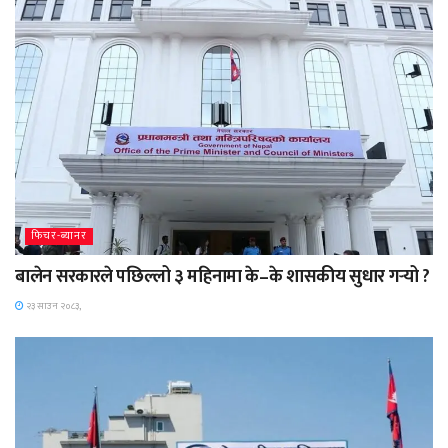
फिचर-ब्यानर
बालेन सरकारले पछिल्लो ३ महिनामा के–के शासकीय सुधार गर्‍यो ?
२३ साउन २०८३,