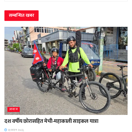
सम्बन्धित
खबर
आवाज
दश वर्षीय छोरासहित मेची-महाकाली साइकल यात्रा
२३ साउन २०८३,