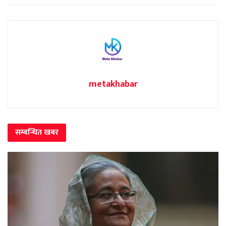
metakhabar
सम्बन्धित
खबर