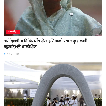
अन्तर्राष्ट्रिय
नयाँदिल्लीमा मिडियासँग शेख हसिनाको प्रत्यक्ष कुराकानी,
बङ्गलादेशले आक्रोशित
२१ साउन २०८३,