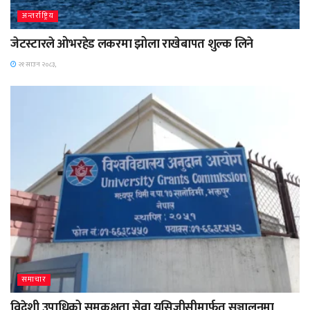
अन्तर्राष्ट्रिय
जेटस्टारले ओभरहेड लकरमा झोला राखेबापत शुल्क लिने
२१ साउन २०८३,
समाचार
विदेशी उपाधिको समकक्षता सेवा युसिजीसीमार्फत सञ्चालनमा