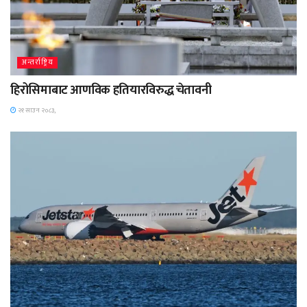
अन्तर्राष्ट्रिय
हिरोसिमाबाट आणविक हतियारविरुद्ध चेतावनी
२१ साउन २०८३,