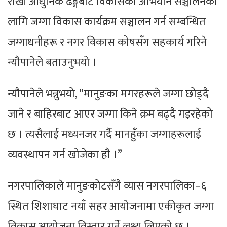
राखी आधुनिक ढङ्गबाट विकासको अभियान सञ्चालनका
लागि जग्गा विकास कार्यक्रम सञ्चालन गर्न सम्बन्धित
जग्गाधनीहरू र नगर विकास कोषसँग सहकार्य गरिने
न्यौपानेले बताउनुभयो ।
न्यौपानेले भन्नुभयो, “मानुङका मगरहरूले जग्गा छोड्दै
जाने र बाहिरबाट आएर जग्गा किने क्रम बढ्दै गइरहेको
छ । त्यसैलाई मध्यनजर गर्दै मानहुँका जग्गाहरूलाई
व्यवस्थापन गर्न खोजेका हौ ।”
नगरपालिकाले मानुङकोटसँगै व्यास नगरपालिका–६
स्थित शिशाघाट नयाँ सहर आयोजनामा एकीकृत जग्गा
विकास आयोजना विस्तार गर्ने लक्ष्य लिएको छ ।