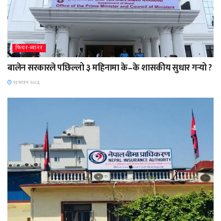
फिचर-ब्यानर
बालेन सरकारले पछिल्लो ३ महिनामा के–के शासकीय सुधार गर्‍यो ?
२३ साउन २०८३,