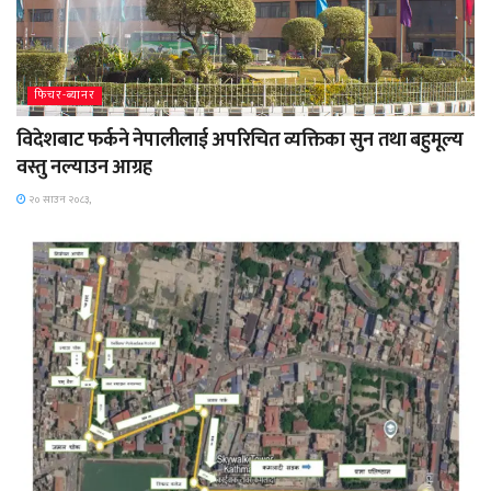
फिचर-ब्यानर
विदेशबाट फर्कने नेपालीलाई अपरिचित व्यक्तिका सुन तथा बहुमूल्य
वस्तु नल्याउन आग्रह
२० साउन २०८३,