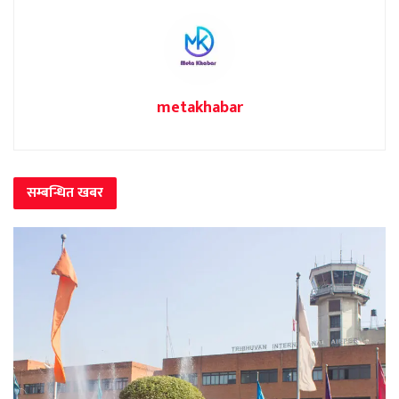
metakhabar
सम्बन्धित
खबर