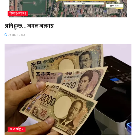
फिचर-ब्यानर
अनि हुन्छ… जमल जलमग्न
२० साउन २०८३,
अन्तर्राष्ट्रिय