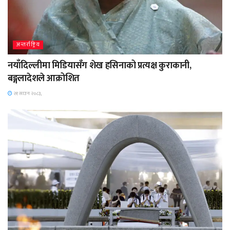
अन्तर्राष्ट्रिय
नयाँदिल्लीमा मिडियासँग शेख हसिनाको प्रत्यक्ष कुराकानी,
बङ्गलादेशले आक्रोशित
२१ साउन २०८३,