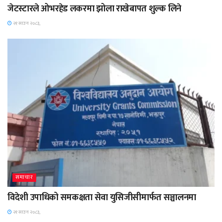
जेटस्टारले ओभरहेड लकरमा झोला राखेबापत शुल्क लिने
२१ साउन २०८३,
समाचार
विदेशी उपाधिको समकक्षता सेवा युसिजीसीमार्फत सञ्चालनमा
२१ साउन २०८३,