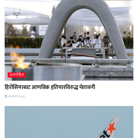
अन्तर्राष्ट्रिय
हिरोसिमाबाट आणविक हतियारविरुद्ध चेतावनी
२१ साउन २०८३,