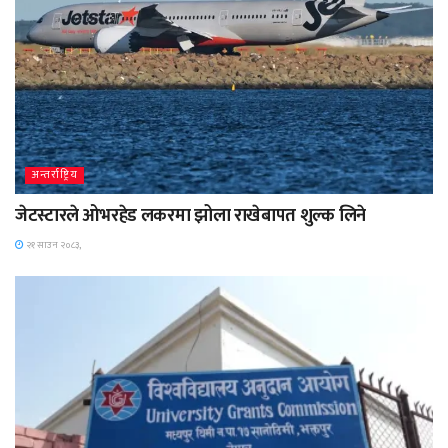
अन्तर्राष्ट्रिय
जेटस्टारले ओभरहेड लकरमा झोला राखेबापत शुल्क लिने
२१ साउन २०८३,