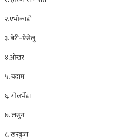
२.एभोकाडो
३. बेरी–ऐसेलु
४.ओखर
५. बदाम
६. गोलभेँडा
७. लसुन
८. खरबुजा