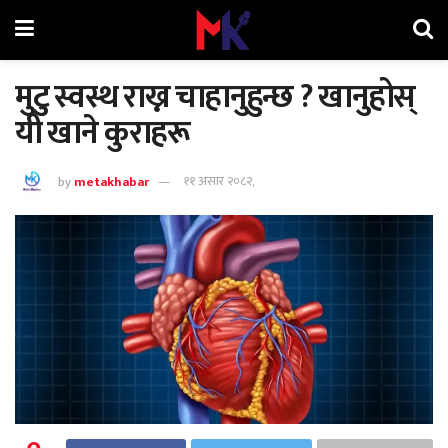
मुटु स्वस्थ राख्न चाहानुहुन्छ ? खानुहोस्
यी खाने कुराहरू
by
metakhabar
११ असार २०८२,