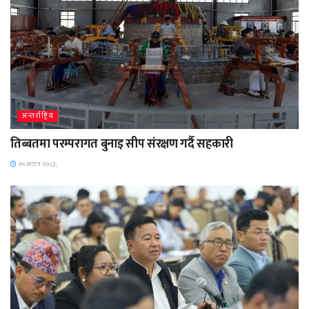
अन्तर्राष्ट्रिय
तिब्बतमा परम्परागत बुनाइ सीप संरक्षण गर्दै सहकारी
२५ साउन २०८३,