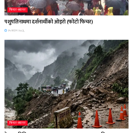
फिचर-ब्यानर
पशुपतिनाथमा दर्शनार्थीको ओइरो (फोटो फिचर)
२५ साउन २०८३,
फिचर-ब्यानर