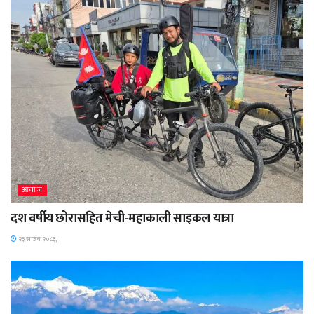
आवाज
दश वर्षीय छोरासहित मेची-महाकाली साइकल यात्रा
२३ साउन २०८३,