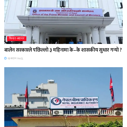
फिचर-ब्यानर
बालेन सरकारले पछिल्लो ३ महिनामा के–के शासकीय सुधार गर्‍यो ?
२३ साउन २०८३,