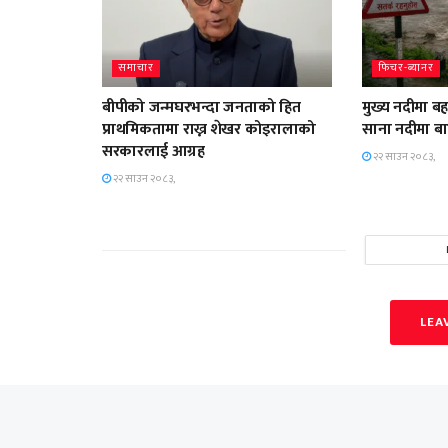
समाचार
फिचर-ब्यानर
बीपीको जन्मघरभन्दा जनताको हित
मुख्य नदीमा ब
प्राथमिकतामा राख्न शेखर कोइरालाको
साना नदीमा ब
सरकारलाई आग्रह
२२ साउन २०८३,
२२ साउन २०८३,
LEA