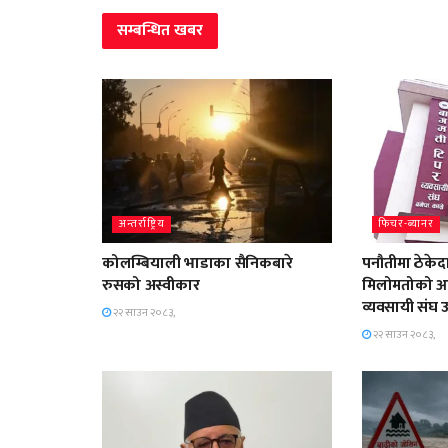
सम्बन्धित
खबर
अन्तर्राष्ट्रिय
फिचर-ब्यानर
कोलम्बियाली भाडाका सैनिकबारे
पनौतीमा ठेके
रुसको अस्वीकार
मिलोमतोको आ
व्यवसायी संघ उ
२२ साउन २०८३,
२२ साउन २०८३,