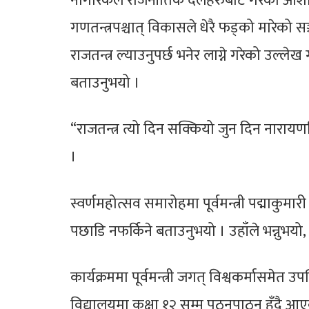
नागरिकले राजनीतिक दलहरुबाट गरेका आशा तथ
गणतन्त्रपश्चात् विकासले धेरै फड्को मारेको सञ्च
राजतन्त्र ल्याउनुपर्छ भनेर लाग्ने गरेको उल्लेख
बताउनुभयो ।
“राजतन्त्र त्यो दिन सक्कियो जुन दिन नारायण
।
स्वर्णमहोत्सव समारोहमा पूर्वमन्त्री पद्माकु
पछाडि नफर्किने बताउनुभयो । उहाँले भन्नुभयो
कार्यक्रममा पूर्वमन्त्री जगत् विश्वकर्मासमेत उ
विद्यालयमा कक्षा १२ सम्म पठनपाठन हुँदै आ