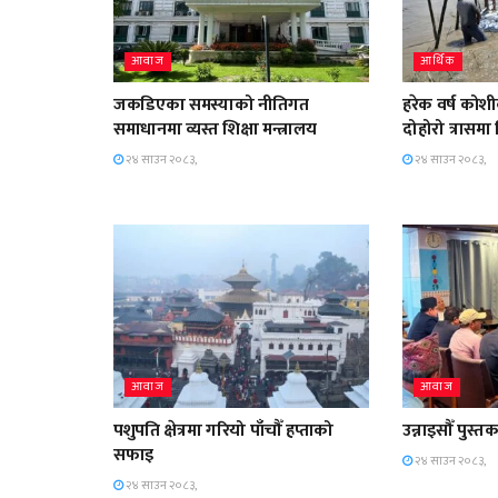
आवाज
आर्थिक
जकडिएका समस्याको नीतिगत
हरेक वर्ष को
समाधानमा व्यस्त शिक्षा मन्त्रालय
दोहोरो त्रासमा
२४ साउन २०८३,
२४ साउन २०८३,
आवाज
आवाज
पशुपति क्षेत्रमा गरियो पाँचौँ हप्ताको
उन्नाइसौँ पुस
सफाइ
२४ साउन २०८३,
२४ साउन २०८३,