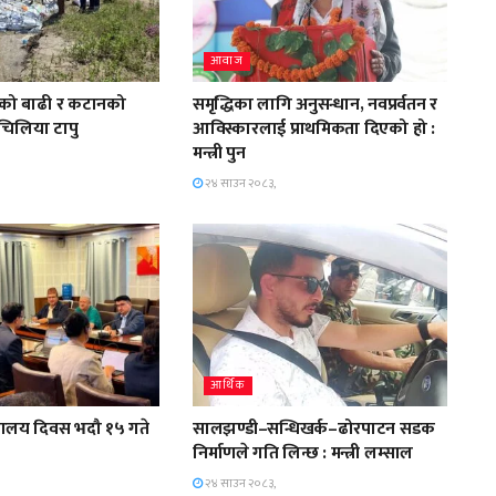
आवाज
शीको बाढी र कटानको
समृद्धिका लागि अनुसन्धान, नवप्रर्वतन र
 चिलिया टापु
आविस्कारलाई प्राथमिकता दिएको हो :
मन्त्री पुन
२४ साउन २०८३,
आर्थिक
्तकालय दिवस भदौ १५ गते
सालझण्डी–सन्धिखर्क–ढोरपाटन सडक
निर्माणले गति लिन्छ : मन्त्री लम्साल
२४ साउन २०८३,