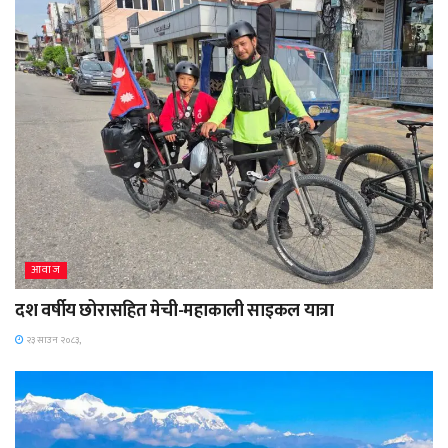
आवाज
दश वर्षीय छोरासहित मेची-महाकाली साइकल यात्रा
२३ साउन २०८३,