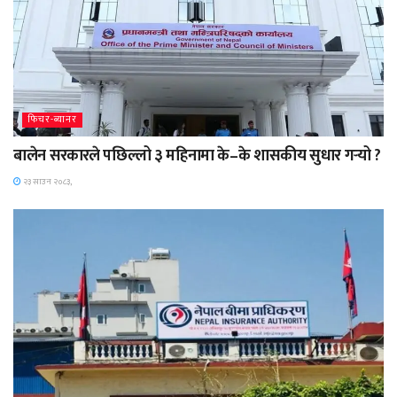
फिचर-ब्यानर
बालेन सरकारले पछिल्लो ३ महिनामा के–के शासकीय सुधार गर्‍यो ?
२३ साउन २०८३,