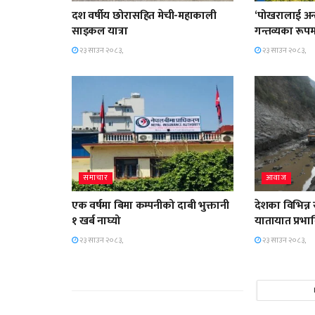
दश वर्षीय छोरासहित मेची-महाकाली
‘पोखरालाई अन्तर
साइकल यात्रा
गन्तव्यका रूपम
२३ साउन २०८३,
२३ साउन २०८३,
समाचार
आवाज
एक वर्षमा बिमा कम्पनीको दाबी भुक्तानी
देशका विभिन्न
१ खर्ब नाघ्यो
यातायात प्रभा
२३ साउन २०८३,
२३ साउन २०८३,