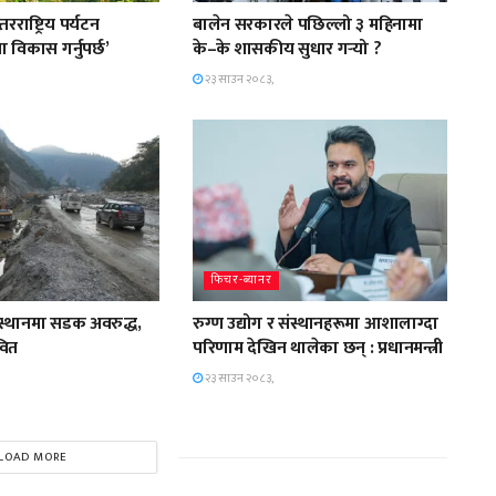
राष्ट्रिय पर्यटन
बालेन सरकारले पछिल्लो ३ महिनामा
ा विकास गर्नुपर्छ’
के–के शासकीय सुधार गर्‍यो ?
२३ साउन २०८३,
फिचर-ब्यानर
 स्थानमा सडक अवरुद्ध,
रुग्ण उद्योग र संस्थानहरूमा आशालाग्दा
वित
परिणाम देखिन थालेका छन् : प्रधानमन्त्री
२३ साउन २०८३,
LOAD MORE