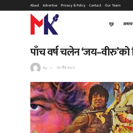
About
Advertise
Privacy & Policy
Contact
Our Team
गृह
समाच
पाँच वर्ष चलेन ‘जय–वीरु’को 
by
१० चैत्र २०८०,