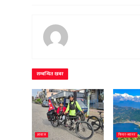
सम्बन्धित
खबर
आवाज
फिचर-ब्यानर