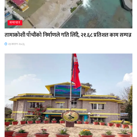
समाचार
तामाकोशी पाँचौंको निर्माणले गति लिँदै, २१.६८ प्रतिशत काम सम्पन्न
२३ साउन २०८३,