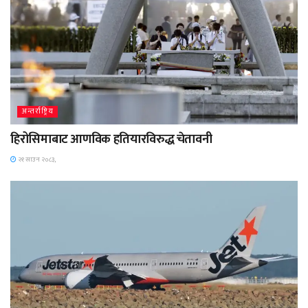
अन्तर्राष्ट्रिय
हिरोसिमाबाट आणविक हतियारविरुद्ध चेतावनी
२१ साउन २०८३,