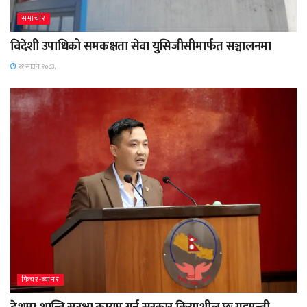
समाचार
विदेशी उपाधिको समकक्षता सेवा युसिजीसीमार्फत सञ्चालनमा
२१ साउन २०८३,
फिचर-ब्यानर