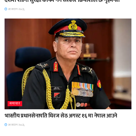
देशमा शान्ति सुरक्षा कायम गर्न सरकार क्रियाशील छः गृहमन्त्री
२१ साउन २०८३,
समाचार
भारतीय प्रधानसेनापति धिरज सेठ अगस्ट १६ मा नेपाल आउने
२१ साउन २०८३,