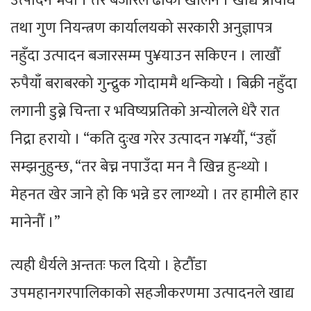
उत्पादन भयो । तर बजारले ढोका खोलेन । खाद्य प्रविधि
तथा गुण नियन्त्रण कार्यालयको सरकारी अनुज्ञापत्र
नहुँदा उत्पादन बजारसम्म पु¥याउन सकिएन । लाखौँ
रुपैयाँ बराबरको गुन्द्रुक गोदाममै थन्कियो । बिक्री नहुँदा
लगानी डुब्ने चिन्ता र भविष्यप्रतिको अन्योलले धेरै रात
निद्रा हरायो । “कति दुःख गरेर उत्पादन ग¥यौँ, “उहाँ
सम्झनुहुन्छ, “तर बेच्न नपाउँदा मन नै खिन्न हुन्थ्यो ।
मेहनत खेर जाने हो कि भन्ने डर लाग्थ्यो । तर हामीले हार
मानेनौँ ।”
त्यही धैर्यले अन्ततः फल दियो । हेटौँडा
उपमहानगरपालिकाको सहजीकरणमा उत्पादनले खाद्य