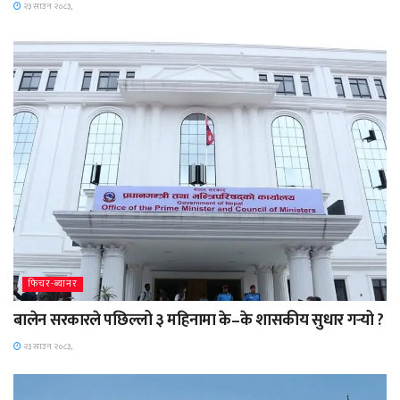
२३ साउन २०८३,
फिचर-ब्यानर
बालेन सरकारले पछिल्लो ३ महिनामा के–के शासकीय सुधार गर्‍यो ?
२३ साउन २०८३,