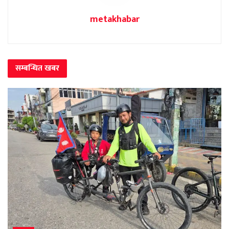
metakhabar
सम्बन्धित
खबर