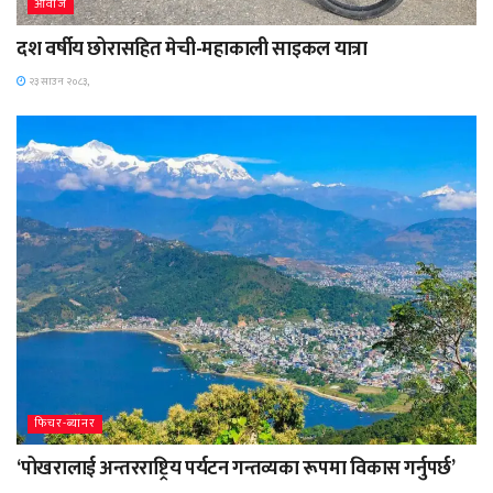
आवाज
दश वर्षीय छोरासहित मेची-महाकाली साइकल यात्रा
२३ साउन २०८३,
फिचर-ब्यानर
‘पोखरालाई अन्तरराष्ट्रिय पर्यटन गन्तव्यका रूपमा विकास गर्नुपर्छ’