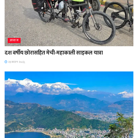
आवाज
दश वर्षीय छोरासहित मेची-महाकाली साइकल यात्रा
२३ साउन २०८३,