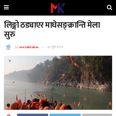
लिङ्गो ठड्याएर माघेसङ्क्रान्ति मेला
सुरु
by
metakhabar
३० पुस २०८२,