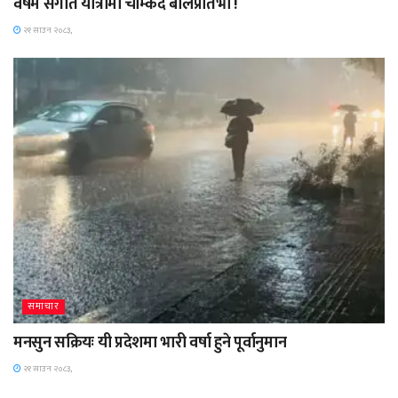
वर्षमै संगीत यात्रामा चम्किँदै बालप्रतिभा !
२१ साउन २०८३,
समाचार
मनसुन सक्रियः यी प्रदेशमा भारी वर्षा हुने पूर्वानुमान
२१ साउन २०८३,