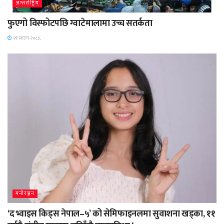
अन्तर्राष्ट्रिय
फुएगो विस्फोटपछि ग्वाटेमालामा उच्च सतर्कता
२१ साउन २०८३,
मनोरञ्जन
‘द भ्वाइस किड्स नेपाल–५’ को सेमिफाइनलमा सुवाशना खड्का, ११