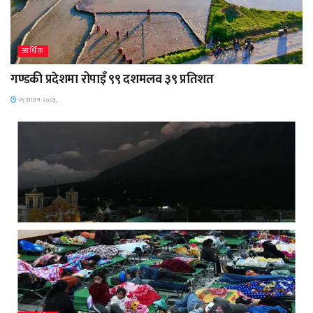
आर्थिक
गण्डकी प्रदेशमा रोपाइँ ९९ दशमलव ३९ प्रतिशत
२१ साउन २०८३,