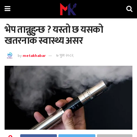
भेप तान्नुहुन्छ ? यस्तो छ यसको
खतरनाक स्वास्थ्य असर
by
metakhabar
७ पुस २०८२,