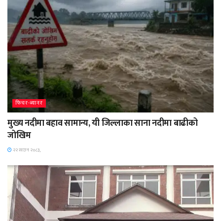
फिचर-ब्यानर
मुख्य नदीमा बहाव सामान्य, यी जिल्लाका साना नदीमा बाढीको
जोखिम
२२ साउन २०८३,