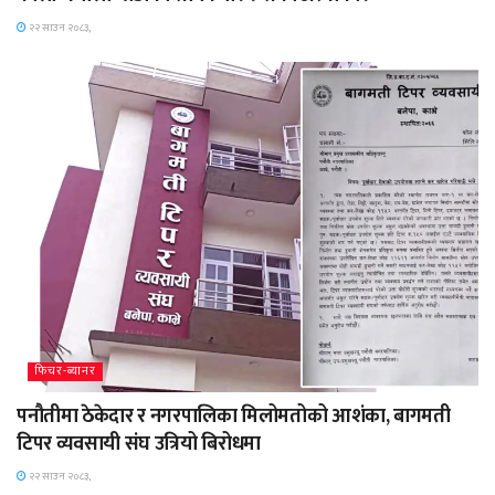
२२ साउन २०८३,
फिचर-ब्यानर
पनौतीमा ठेकेदार र नगरपालिका मिलोमतोको आशंका, बागमती
टिपर व्यवसायी संघ उत्रियो बिरोधमा
२२ साउन २०८३,