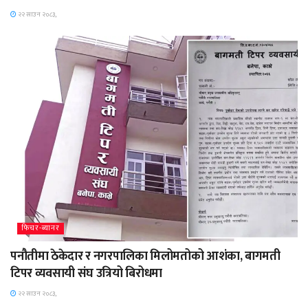
२२ साउन २०८३,
फिचर-ब्यानर
पनौतीमा ठेकेदार र नगरपालिका मिलोमतोको आशंका, बागमती
टिपर व्यवसायी संघ उत्रियो बिरोधमा
२२ साउन २०८३,