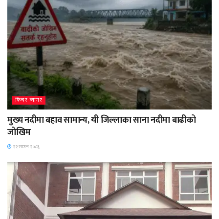
फिचर-ब्यानर
मुख्य नदीमा बहाव सामान्य, यी जिल्लाका साना नदीमा बाढीको
जोखिम
२२ साउन २०८३,