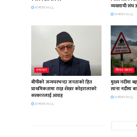
व्यवसायी संघ उ
२२ साउन २०८३,
२२ साउन २०८३,
समाचार
फिचर-ब्यानर
बीपीको जन्मघरभन्दा जनताको हित
मुख्य नदीमा ब
प्राथमिकतामा राख्न शेखर कोइरालाको
साना नदीमा ब
सरकारलाई आग्रह
२२ साउन २०८३,
२२ साउन २०८३,