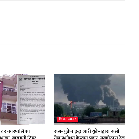
फिचर-ब्यानर
दार र नगरपालिका
रूस–युक्रेन द्वन्द्व जारी युक्रेनद्वारा रूसी
शंका, बागमती टिपर
तेल प्रशोधन केन्द्रमा प्रहार, मस्कोद्वारा रेल