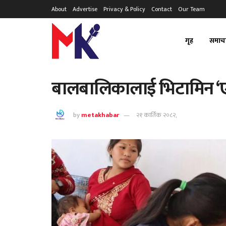
About
Advertise
Privacy & Policy
Contact
Our Team
गृह
समाच
बालबालिकालाई भिटामिन ‘ए’
by
metakhabar
२१ कार्तिक २०८२,