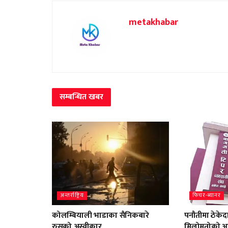
metakhabar
सम्बन्धित
खबर
अन्तर्राष्ट्रिय
फिचर-ब्यानर
कोलम्बियाली भाडाका सैनिकबारे
पनौतीमा ठेके
रुसको अस्वीकार
मिलोमतोको आ