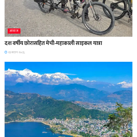
आवाज
दश वर्षीय छोरासहित मेची-महाकाली साइकल यात्रा
२३ साउन २०८३,