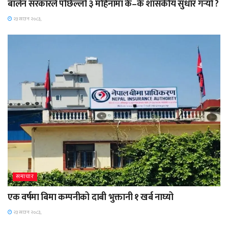
बालेन सरकारले पछिल्लो ३ महिनामा के–के शासकीय सुधार गर्‍यो ?
२३ साउन २०८३,
समाचार
एक वर्षमा बिमा कम्पनीको दाबी भुक्तानी १ खर्ब नाघ्यो
२३ साउन २०८३,