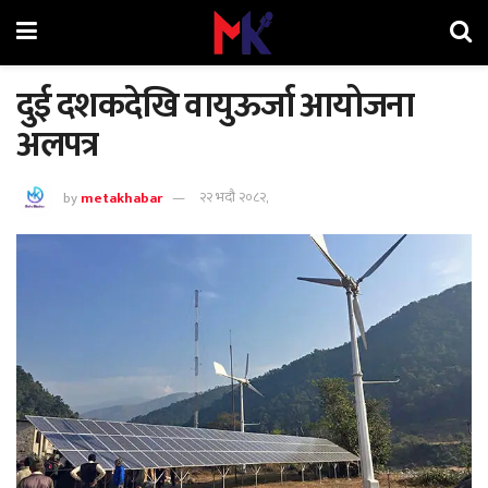
दुई दशकदेखि वायुऊर्जा आयोजना
अलपत्र
by
metakhabar
२२ भदौ २०८२,