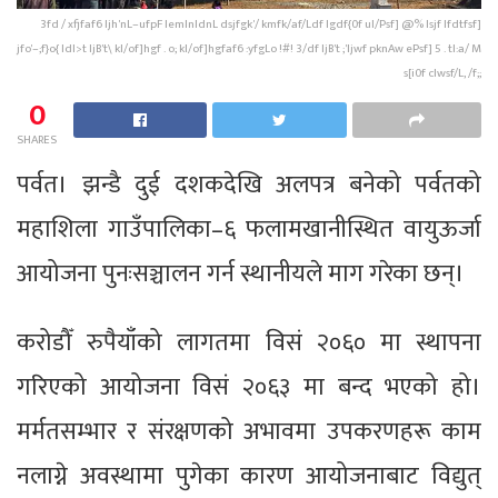
3fd / xfjfaf6 ljh'nL–ufpF lemlnldnL dsjfgk'/ kmfk/af/Ldf lgdf{0f ul/Psf] @% lsjf Ifdtfsf]
jfo'–;f}o{ ldl>t ljB't\ kl/of]hgf . o; kl/of]hgfaf6 :yfgLo !#! 3/df ljB't ;'ljwf pknAw ePsf] 5 . tl:a/ M
s[i0f clwsf/L, /f;;
0
SHARES
पर्वत। झन्डै दुई दशकदेखि अलपत्र बनेको पर्वतको
महाशिला गाउँपालिका–६ फलामखानीस्थित वायुऊर्जा
आयोजना पुनःसञ्चालन गर्न स्थानीयले माग गरेका छन्।
करोडौँ रुपैयाँको लागतमा विसं २०६० मा स्थापना
गरिएको आयोजना विसं २०६३ मा बन्द भएको हो।
मर्मतसम्भार र संरक्षणको अभावमा उपकरणहरू काम
नलाग्ने अवस्थामा पुगेका कारण आयोजनाबाट विद्युत्