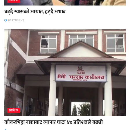
बढ्दै ग्यासको आयात, हट्दै अभाव
२४ साउन २०८३,
आर्थिक
काँकरभिट्टा नाकाबाट व्यापार घाटा ४० प्रतिशतले बढ्यो