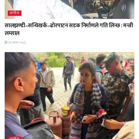
आर्थिक
सालझण्डी–सन्धिखर्क–ढोरपाटन सडक निर्माणले गति लिन्छ : मन्त्री
लम्साल
२४ साउन २०८३,
आर्थिक