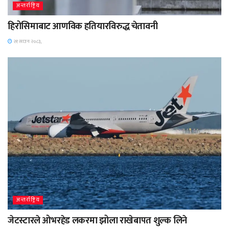
अन्तर्राष्ट्रिय
हिरोसिमाबाट आणविक हतियारविरुद्ध चेतावनी
२१ साउन २०८३,
अन्तर्राष्ट्रिय
जेटस्टारले ओभरहेड लकरमा झोला राखेबापत शुल्क लिने