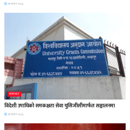
२१ साउन २०८३,
समाचार
विदेशी उपाधिको समकक्षता सेवा युसिजीसीमार्फत सञ्चालनमा
२१ साउन २०८३,