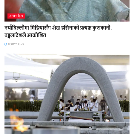
अन्तर्राष्ट्रिय
नयाँदिल्लीमा मिडियासँग शेख हसिनाको प्रत्यक्ष कुराकानी,
बङ्गलादेशले आक्रोशित
२१ साउन २०८३,