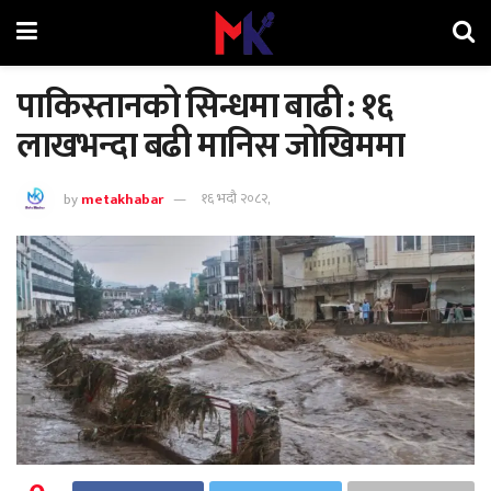
पाकिस्तानको सिन्धमा बाढी : १६
लाखभन्दा बढी मानिस जोखिममा
by
metakhabar
१६ भदौ २०८२,