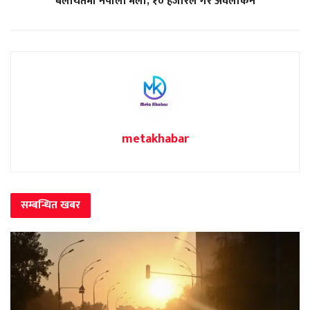
बेलायतमा नेपाली मेला, १० हजारले गरे अवलोकन
metakhabar
सम्बन्धित
खबर