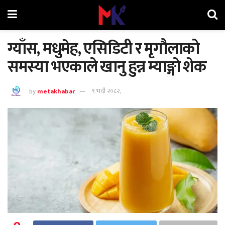
ग्याँस, मधुमेह, एसिडिटी र मृगौलाको
समस्या भएकाले खानु हुन्न म्याङ्गाे शेक
by
metakhabar
९ भदौ २०८२,