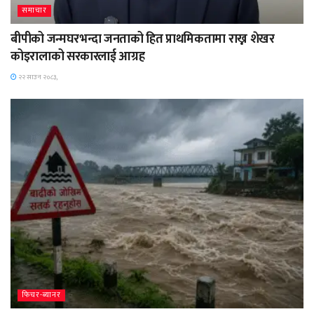
समाचार
बीपीको जन्मघरभन्दा जनताको हित प्राथमिकतामा राख्न शेखर
कोइरालाको सरकारलाई आग्रह
२२ साउन २०८३,
फिचर-ब्यानर