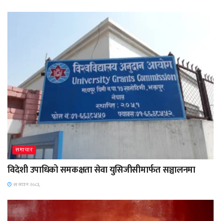
समाचार
विदेशी उपाधिको समकक्षता सेवा युसिजीसीमार्फत सञ्चालनमा
२१ साउन २०८३,