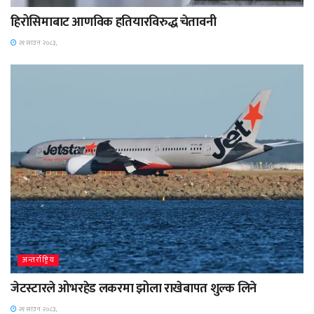
हिरोसिमाबाट आणविक हतियारविरुद्ध चेतावनी
२१ साउन २०८३,
अन्तर्राष्ट्रिय
जेटस्टारले ओभरहेड लकरमा झोला राखेबापत शुल्क लिने
२१ साउन २०८३,