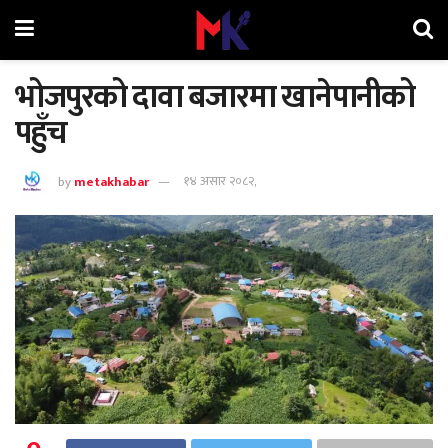
भोजपुरको दावा बजारमा खानेपानीको
पहुँच
by
metakhabar
१४ असार २०८२,