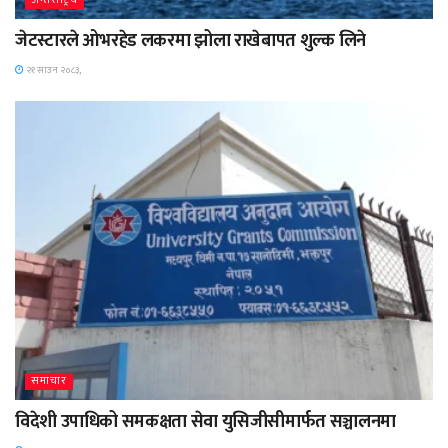
अन्तर्राष्ट्रिय
जेटस्टारले ओभरहेड लकरमा झोला राखेबापत शुल्क लिने
२१ साउन २०८३,
समाचार
विदेशी उपाधिको समकक्षता सेवा युसिजीसीमार्फत सञ्चालनमा