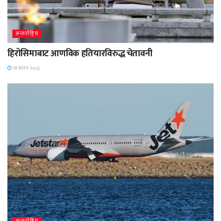
अन्तर्राष्ट्रिय
हिरोसिमाबाट आणविक हतियारविरुद्ध चेतावनी
२१ साउन २०८३,