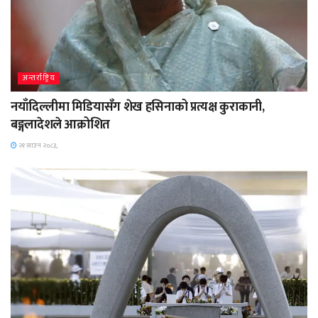
अन्तर्राष्ट्रिय
नयाँदिल्लीमा मिडियासँग शेख हसिनाको प्रत्यक्ष कुराकानी,
बङ्गलादेशले आक्रोशित
२१ साउन २०८३,