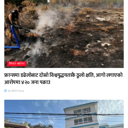
फिचर-ब्यानर
फ्रान्समा डढेलोबाट दोस्रो विश्वयुद्धयताकै ठूलो क्षति, आगो लगाएको
आरोपमा ४२० जना पक्राउ
२४ साउन २०८३,