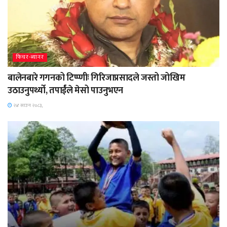
फिचर-ब्यानर
बालेनबारे गगनको टिप्प्णीः गिरिजाप्रसादले जस्तो जोखिम
उठाउनुपर्थ्यो, तपार्ईंले मेसो पाउनुभएन
२४ साउन २०८३,