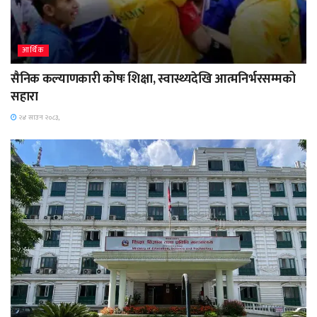
आर्थिक
सैनिक कल्याणकारी कोषः शिक्षा, स्वास्थ्यदेखि आत्मनिर्भरसम्मको
सहारा
२४ साउन २०८३,