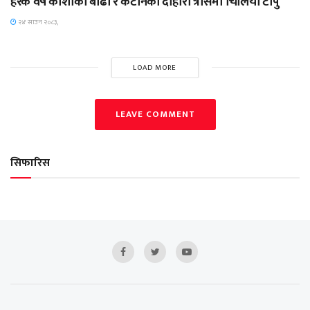
हरेक वर्ष कोशीको बाढी र कटानको दोहोरो त्रासमा चिलिया टापु
२४ साउन २०८३,
LOAD MORE
LEAVE COMMENT
सिफारिस