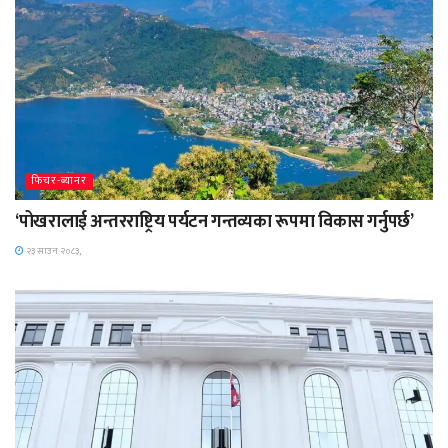
फिचर-ब्यानर
‘पोखरालाई अन्तरराष्ट्रिय पर्यटन गन्तव्यका रूपमा विकास गर्नुपर्छ’
२३ साउन २०८३,