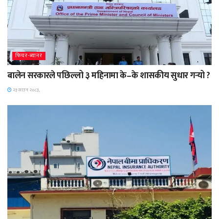
फिचर-ब्यानर
बालेन सरकारले पछिल्लो ३ महिनामा के–के शासकीय सुधार गर्‍यो ?
२३ साउन २०८३,