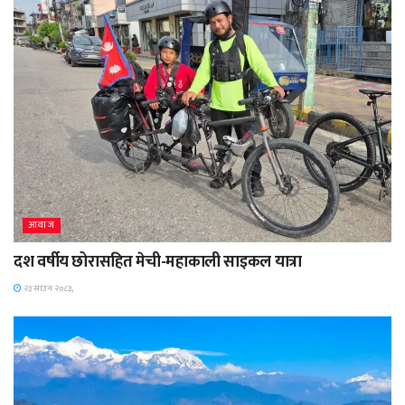
आवाज
दश वर्षीय छोरासहित मेची-महाकाली साइकल यात्रा
२३ साउन २०८३,