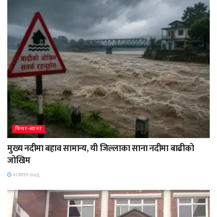
फिचर-ब्यानर
मुख्य नदीमा बहाव सामान्य, यी जिल्लाका साना नदीमा बाढीको
जोखिम
२२ साउन २०८३,