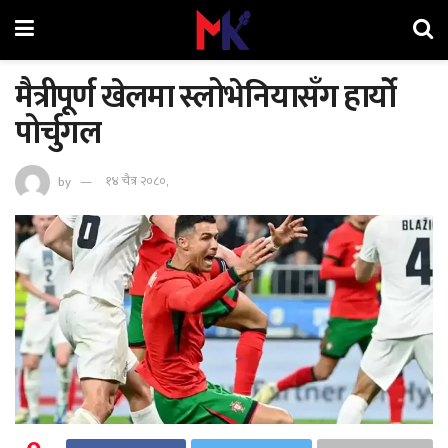
मैत्रीपूर्ण खेलमा स्लोभेनियासँग हार्यो
पोर्चुगल
by
१४ चैत्र २०८०,