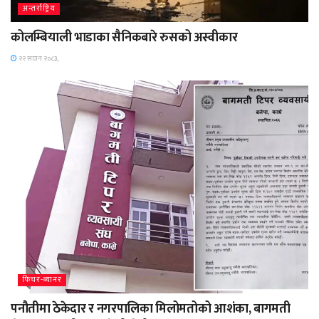
अन्तर्राष्ट्रिय
कोलम्बियाली भाडाका सैनिकबारे रुसको अस्वीकार
२२ साउन २०८३,
फिचर-ब्यानर
पनौतीमा ठेकेदार र नगरपालिका मिलोमतोको आशंका, बागमती