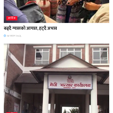
आर्थिक
बढ्दै ग्यासको आयात, हट्दै अभाव
२४ साउन २०८३,