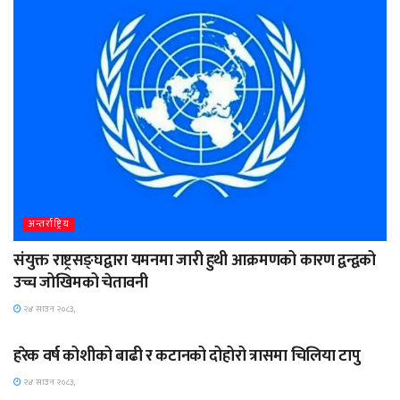
अन्तर्राष्ट्रिय
संयुक्त राष्ट्रसङ्घद्वारा यमनमा जारी हुथी आक्रमणको कारण द्वन्द्वको
उच्च जोखिमको चेतावनी
२४ साउन २०८३,
आर्थिक
हरेक वर्ष कोशीको बाढी र कटानको दोहोरो त्रासमा चिलिया टापु
२४ साउन २०८३,