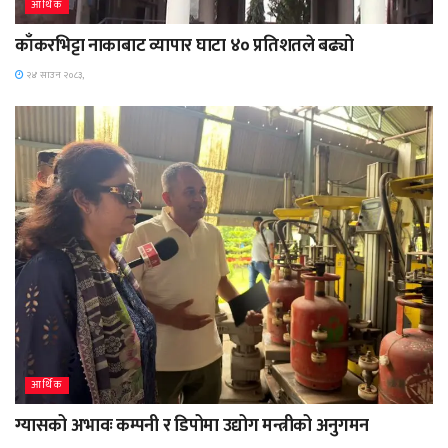
आर्थिक
काँकरभिट्टा नाकाबाट व्यापार घाटा ४० प्रतिशतले बढ्यो
२४ साउन २०८३,
आर्थिक
ग्यासको अभावः कम्पनी र डिपोमा उद्योग मन्त्रीको अनुगमन