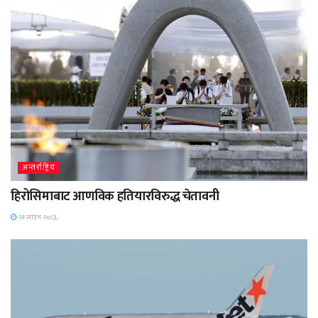
अन्तर्राष्ट्रिय
हिरोसिमाबाट आणविक हतियारविरुद्ध चेतावनी
२१ साउन २०८३,