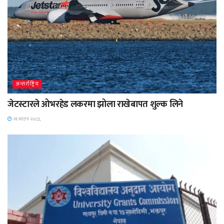
अन्तर्राष्ट्रिय
जेटस्टारले ओभरहेड लकरमा झोला राखेबापत शुल्क लिने
२१ साउन २०८३,