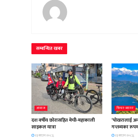
सम्बन्धित
खबर
आवाज
फिचर-ब्यानर
दश वर्षीय छोरासहित मेची-महाकाली
‘पोखरालाई अन्तर
साइकल यात्रा
गन्तव्यका रूपम
२३ साउन २०८३,
२३ साउन २०८३,