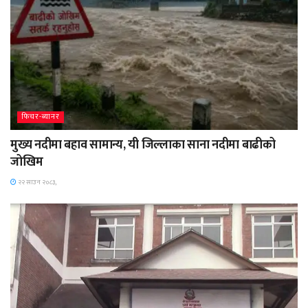
फिचर-ब्यानर
मुख्य नदीमा बहाव सामान्य, यी जिल्लाका साना नदीमा बाढीको
जोखिम
२२ साउन २०८३,