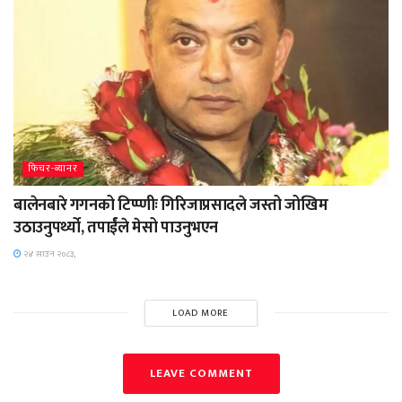
फिचर-ब्यानर
बालेनबारे गगनको टिप्प्णीः गिरिजाप्रसादले जस्तो जोखिम
उठाउनुपर्थ्यो, तपार्ईंले मेसो पाउनुभएन
२४ साउन २०८३,
LOAD MORE
LEAVE COMMENT