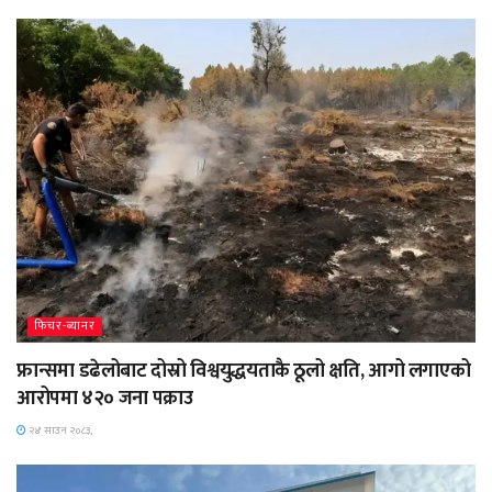
फिचर-ब्यानर
फ्रान्समा डढेलोबाट दोस्रो विश्वयुद्धयताकै ठूलो क्षति, आगो लगाएको
आरोपमा ४२० जना पक्राउ
२४ साउन २०८३,