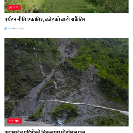
आर्थिक
पर्यटन नीति एकातिर, बजेटको बाटो अर्कैतिर
२४ साउन २०८३,
समाचार
फापरखेत पहिरोको विकल्पमा मोटरेबल पुल