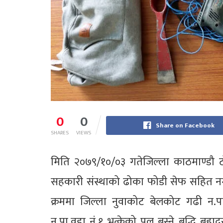
0
0
Share on Facebook
SHARES
VIEWS
मिति २०७९/१०/०३ गतेजिल्ला काठमाण्डौ
सहकारी संस्थाको ढोका फोडी सेफ सहित न
क्रममा जिल्ला नुवाकोट बेलकोट गढी न.पा
न.पा.वडा नं.१ भत्केको पुल बस्ने बुद्धि ब