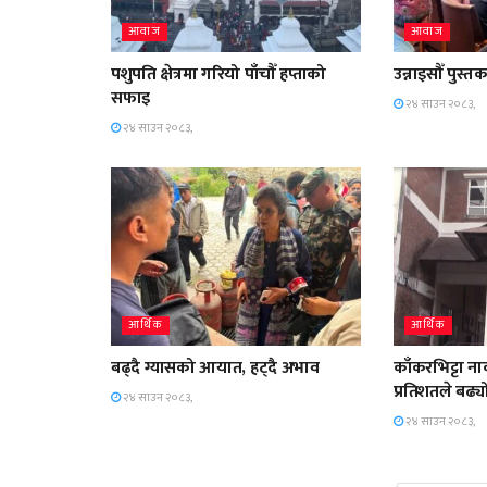
आवाज
आवाज
पशुपति क्षेत्रमा गरियो पाँचौँ हप्ताको
उन्नाइसौँ पुस
सफाइ
२४ साउन २०८३,
२४ साउन २०८३,
आर्थिक
आर्थिक
बढ्दै ग्यासको आयात, हट्दै अभाव
काँकरभिट्टा न
प्रतिशतले बढ्य
२४ साउन २०८३,
२४ साउन २०८३,