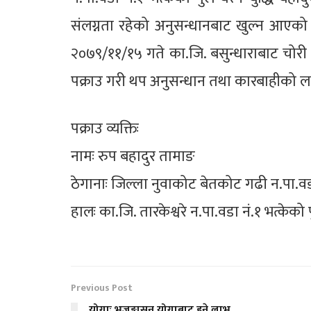
संलग्नता रहेको अनुसन्धानबाट खुल्न आएको 
२०७९/११/१५ गते का.जि. बसुन्धाराबाट चोर
पक्राउ गरी थप अनुसन्धान तथा कारबाहीको ला
पक्राउ व्यक्तिः
नामः रुप बहादुर तामाङ
ठेगानाः जिल्ला नुवाकोट बेतकोट गढी न.पा.वड
हालः का.जि. तारकेश्वरे न.पा.वडा नं.१ भत्केको 
Previous Post
योगाः भुजङ्गासन योगाबाट हुने लाभ