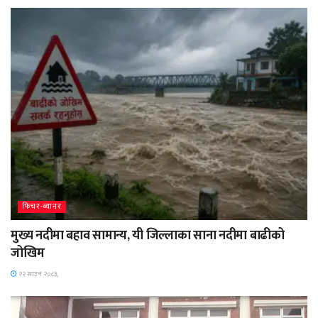
फिचर-ब्यानर
मुख्य नदीमा बहाव सामान्य, यी जिल्लाका साना नदीमा बाढीको
जोखिम
२२ साउन २०८३,