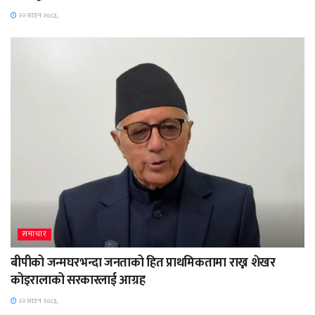
२२ साउन २०८३,
समाचार
बीपीको जन्मघरभन्दा जनताको हित प्राथमिकतामा राख्न शेखर
कोइरालाको सरकारलाई आग्रह
२२ साउन २०८३,