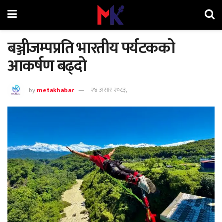
बञ्जीजम्पप्रति भारतीय पर्यटकको
आकर्षण बढ्दो
by
metakhabar
२४ असार २०८३,