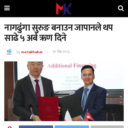
नागढुंगा सुरुङ बनाउन जापानले थप
साढे ५ अर्ब ऋण दिने
by
metakhabar
२० जेष्ठ २०८३,