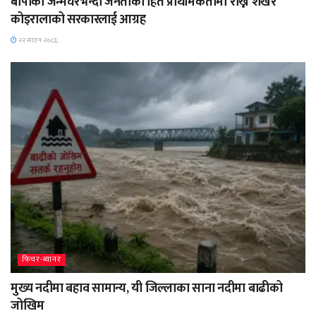
बीपीको जन्मघरभन्दा जनताको हित प्राथमिकतामा राख्न शेखर
कोइरालाको सरकारलाई आग्रह
२२ साउन २०८३,
फिचर-ब्यानर
मुख्य नदीमा बहाव सामान्य, यी जिल्लाका साना नदीमा बाढीको
जोखिम