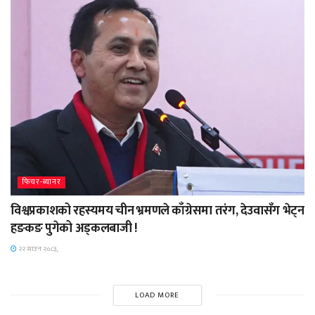
फिचर-ब्यानर
विश्वप्रकाशको रहस्यमय चीन भ्रमणले काँग्रेसमा तरंग, देउवासँग भेट्न
हङकङ पुगेको अड्कलबाजी !
२२ साउन २०८३,
LOAD MORE